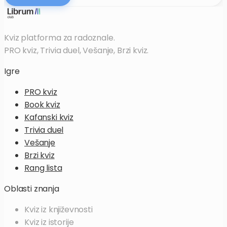
Kviz platforma za radoznale.
PRO kviz, Trivia duel, Vešanje, Brzi kviz.
Igre
PRO kviz
Book kviz
Kafanski kviz
Trivia duel
Vešanje
Brzi kviz
Rang lista
Oblasti znanja
Kviz iz
književnosti
Kviz iz
istorije