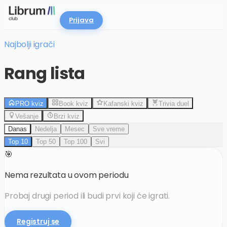
Prijava
Najbolji igrači
Rang lista
PRO kviz
Book kviz
Kafanski kviz
Trivia duel
Vešanje
Brzi kviz
Danas
Nedelja
Mesec
Sve vreme
Top 10
Top 50
Top 100
Svi
🎯
Nema rezultata u ovom periodu
Probaj drugi period ili budi prvi koji će igrati.
Registruj se