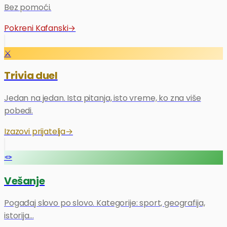
Bez pomoći.
Pokreni Kafanski
→
⚔️
Trivia duel
Jedan na jedan. Ista pitanja, isto vreme, ko zna više
pobedi.
Izazovi prijatelja
→
🪢
Vešanje
Pogađaj slovo po slovo. Kategorije: sport, geografija,
istorija…