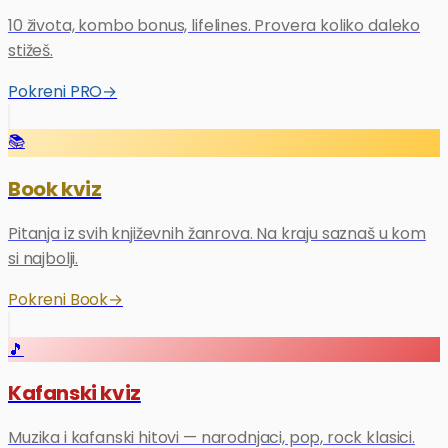
10 života, kombo bonus, lifelines. Provera koliko daleko
stižeš.
Pokreni PRO
→
📚
Book kviz
Pitanja iz svih književnih žanrova. Na kraju saznaš u kom
si najbolji.
Pokreni Book
→
🎵
Kafanski kviz
Muzika i kafanski hitovi — narodnjaci, pop, rock klasici.