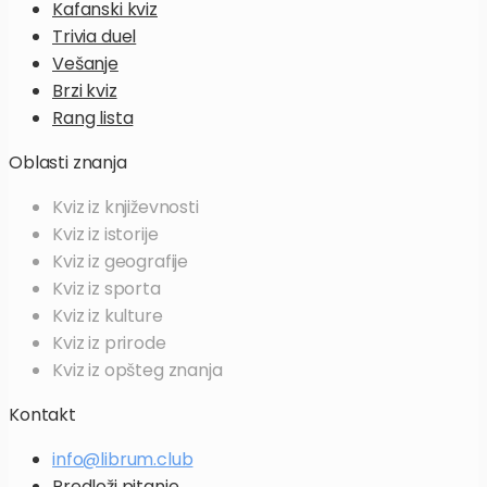
Kafanski kviz
Trivia duel
Vešanje
Brzi kviz
Rang lista
Oblasti znanja
Kviz iz
književnosti
Kviz iz
istorije
Kviz iz
geografije
Kviz iz
sporta
Kviz iz
kulture
Kviz iz
prirode
Kviz iz
opšteg znanja
Kontakt
info@librum.club
Predloži pitanje