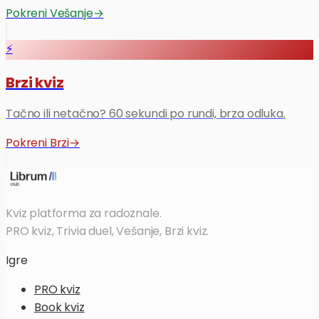
Pokreni Vešanje
→
⚡
Brzi kviz
Tačno ili netačno? 60 sekundi po rundi, brza odluka.
Pokreni Brzi
→
Kviz platforma za radoznale.
PRO kviz, Trivia duel, Vešanje, Brzi kviz.
Igre
PRO kviz
Book kviz